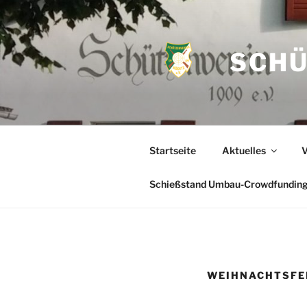
Zum
Inhalt
springen
SCHÜ
Startseite
Aktuelles
V
Schießstand Umbau-Crowdfundin
WEIHNACHTSFEI